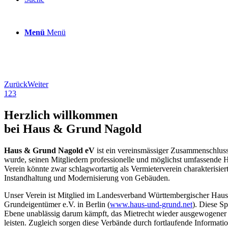
Menü
Menü
Zurück
Weiter
1
2
3
Herzlich willkommen
bei Haus & Grund Nagold
Haus & Grund Nagold eV
ist ein vereinsmässiger Zusammenschluss
wurde, seinen Mitgliedern professionelle und möglichst umfassende Hi
Verein könnte zwar schlagwortartig als Vermieterverein charakterisi
Instandhaltung und Modernisierung von Gebäuden.
Unser Verein ist Mitglied im Landesverband Württembergischer Haus
Grundeigentümer e.V. in Berlin (
www.haus-und-grund.net
). Diese S
Ebene unablässig darum kämpft, das Mietrecht wieder ausgewogener z
leisten. Zugleich sorgen diese Verbände durch fortlaufende Informati