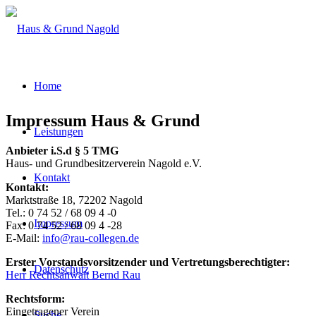
Home
Impressum Haus & Grund
Leistungen
Anbieter i.S.d § 5 TMG
Haus- und Grundbesitzerverein Nagold e.V.
Kontakt
Kontakt:
Marktstraße 18, 72202 Nagold
Tel.: 0 74 52 / 68 09 4 -0
Impressum
Fax: 0 74 52 / 68 09 4 -28
E-Mail:
info@rau-collegen.de
Erster Vorstandsvorsitzender und Vertretungsberechtigter:
Datenschutz
Herr Rechtsanwalt Bernd Rau
Rechtsform:
Eingetragener Verein
Suche